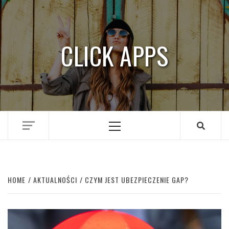
Skip
to
content
CLICK APPS
Primary
Menu
HOME
AKTUALNOŚCI
CZYM JEST UBEZPIECZENIE GAP?