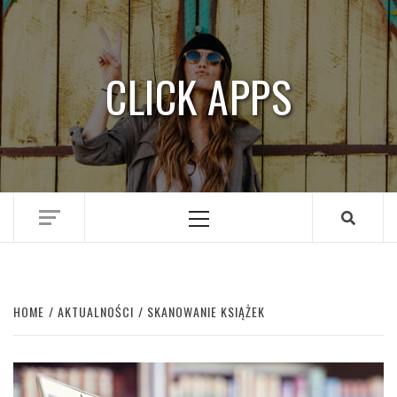
Skip
to
content
CLICK APPS
Primary
Menu
HOME
AKTUALNOŚCI
SKANOWANIE KSIĄŻEK