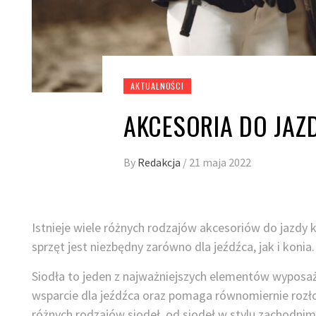
AKTUALNOŚCI
AKCESORIA DO JAZ
By
Redakcja
/
21 maja 2022
Istnieje wiele różnych rodzajów akcesoriów do jazdy k
sprzęt jest niezbędny zarówno dla jeźdźca, jak i konia.
Siodła to jeden z najważniejszych elementów wyposa
wsparcie dla jeźdźca oraz pomaga równomiernie rozłoż
różnych rodzajów siodeł, od siodeł w stylu zachodnim