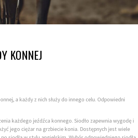
DY KONNEJ
onnej, a każdy z nich służy do innego celu. Odpowiedni
żenia każdego jeźdźca konnego. Siodło zapewnia wygodę i
yć jego ciężar na grzbiecie konia. Dostępnych jest wiele
 po siodła w stylu angielskim. Wybór odpowiedniego siodła