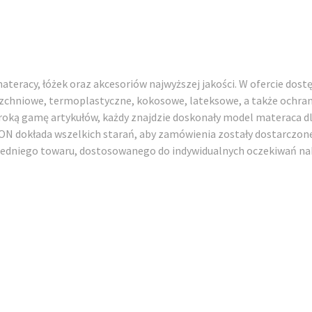
eracy, łóżek oraz akcesoriów najwyższej jakości. W ofercie dost
zchniowe, termoplastyczne, kokosowe, lateksowe, a także ochrani
roką gamę artykułów, każdy znajdzie doskonały model materaca dl
N dokłada wszelkich starań, aby zamówienia zostały dostarczo
edniego towaru, dostosowanego do indywidualnych oczekiwań na